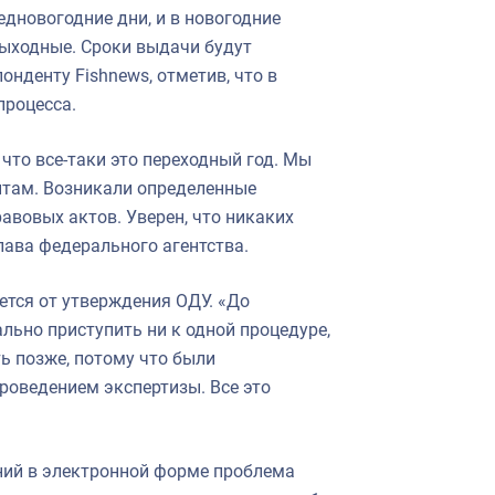
едновогодние дни, и в новогодние
выходные. Сроки выдачи будут
нденту Fishnews, отметив, что в
процесса.
 что все-таки это переходный год. Мы
нтам. Возникали определенные
авовых актов. Уверен, что никаких
лава федерального агентства.
ется от утверждения ОДУ. «До
ьно приступить ни к одной процедуре,
ь позже, потому что были
роведением экспертизы. Все это
ний в электронной форме проблема