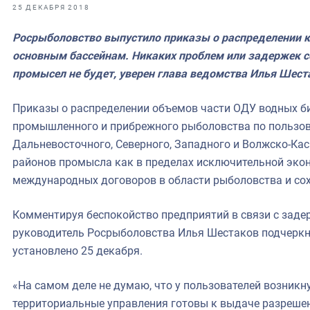
фрах
25 ДЕКАБРЯ 2018
Росрыболовство выпустило приказы о распределении кв
иканская экспедиция
основным бассейнам. Никаких проблем или задержек с
уховно-нравственных
промысел не будет, уверен глава ведомства Илья Шест
ссии и мире
Приказы о распределении объемов части ОДУ водных б
промышленного и прибрежного рыболовства по пользова
Дальневосточного, Северного, Западного и Волжско-Кас
районов промысла как в пределах исключительной экон
международных договоров в области рыболовства и сох
Комментируя беспокойство предприятий в связи с зад
руководитель Росрыболовства Илья Шестаков подчеркну
установлено 25 декабря.
«На самом деле не думаю, что у пользователей возникн
территориальные управления готовы к выдаче разрешени