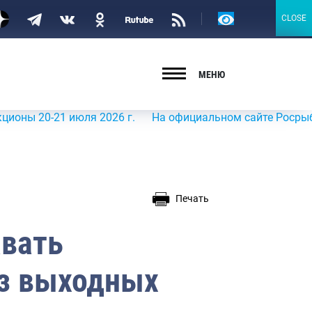
Версия
CLOSE
CLOSE
для
слабовидящих
МЕНЮ
0-21 июля 2026 г.
На официальном сайте Росрыболовства
Печать
авать
ез выходных