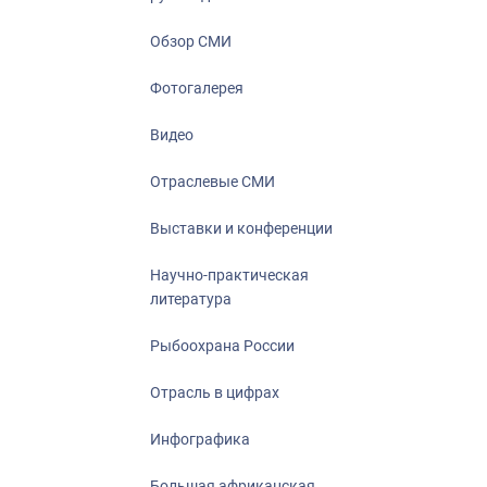
Отрасль в ци
Инфографика
Обзор СМИ
Большая афр
Фотогалерея
Укрепление д
ценностей
Видео
События в Ро
Отраслевые СМИ
Выставки и конференции
Научно-практическая
литература
Рыбоохрана России
Отрасль в цифрах
Инфографика
Большая африканская