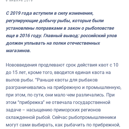
9 ЯНВАРЯ 2019
Отраслевые СМИ
С 2019 года вступили в силу изменения,
Выставки и конференции
регулирующие добычу рыбы, которые были
Научно-практическая литература
установлены поправками в закон о рыболовстве
еще в 2016 году. Главный вывод: российский улов
Рыбоохрана России
должен уплывать на полки отечественных
Отрасль в цифрах
магазинов.
Инфографика
Нововведения продлевают срок действия квот с 10
Большая африканская экспедиция
до 15 лет, кроме того, вводится единая квота на
вылов рыбы. “Раньше квоты для рыбаков
Укрепление духовно-нравственных ценностей
разграничивались на прибрежную и промышленную,
События в России и мире
при этом, по сути, они мало чем различались. При
этом “прибрежка” не отвечала государственной
задаче – насыщению приморских регионов
охлажденной рыбой. Сейчас рыбопромышленники
могут сами выбирать, как рыбачить по прибрежной,