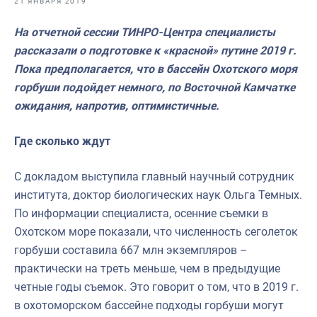
21 ЯНВАРЯ 2019
Отраслевые СМИ
На отчетной сессии ТИНРО-Центра специалисты
Выставки и конференции
рассказали о подготовке к «красной» путине 2019 г.
Научно-практическая литература
Пока предполагается, что в бассейн Охотского моря
горбуши подойдет немного, по Восточной Камчатке
Рыбоохрана России
ожидания, напротив, оптимистичные.
Отрасль в цифрах
Где сколько ждут
Инфографика
Большая африканская экспедиция
С докладом выступила главный научный сотрудник
института, доктор биологических наук Ольга Темных.
Укрепление духовно-нравственных ценностей
По информации специалиста, осенние съемки в
События в России и мире
Охотском море показали, что численность сеголеток
горбуши составила 667 млн экземпляров –
практически на треть меньше, чем в предыдущие
четные годы съемок. Это говорит о том, что в 2019 г.
в охотоморском бассейне подходы горбуши могут