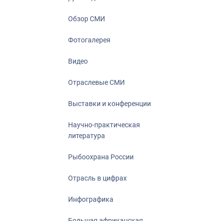
Отрасль в ци
Инфографика
Обзор СМИ
Большая афр
Фотогалерея
Укрепление д
ценностей
Видео
События в Ро
Отраслевые СМИ
Выставки и конференции
Научно-практическая
литература
Рыбоохрана России
Отрасль в цифрах
Инфографика
Большая африканская