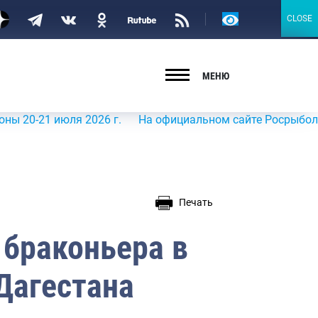
Версия
CLOSE
CLOSE
для
слабовидящих
МЕНЮ
июля 2026 г.
На официальном сайте Росрыболовства в и
Печать
 браконьера в
Дагестана