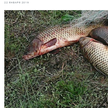
фрах
22 ЯНВАРЯ 2019
иканская экспедиция
уховно-нравственных
ссии и мире