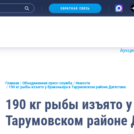
ОБРАТНАЯ СВЯЗЬ
Аукционы 20-21 
и интервью руководства
Главная
Объединенная пресс-служба
Новости
190 кг рыбы изъято у браконьера в Тарумовском районе Дагестана
СМИ
190 кг рыбы изъято у
конференции
Тарумовском районе 
ическая литература
России