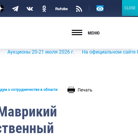
Версия
CLOSE
CLOSE
для
слабовидящих
МЕНЮ
21 июля 2026 г.
На официальном сайте Росрыболовства 
Печать
ум о сотрудничестве в области
 Маврикий
ственный