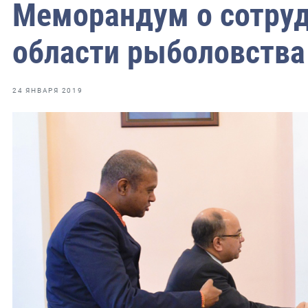
фрах
Меморандум о сотруд
области рыболовства
иканская экспедиция
уховно-нравственных
24 ЯНВАРЯ 2019
ссии и мире