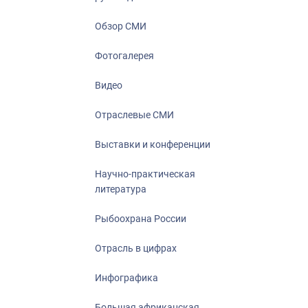
Отрасль в ци
Инфографика
Обзор СМИ
Большая афр
Фотогалерея
Укрепление д
ценностей
Видео
События в Ро
Отраслевые СМИ
Выставки и конференции
Научно-практическая
литература
Рыбоохрана России
Отрасль в цифрах
Инфографика
Большая африканская