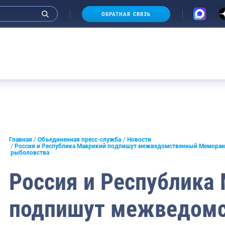
ОБРАТНАЯ СВЯЗЬ
Аукционы 20-
и интервью руководства
Главная
Объединенная пресс-служба
Новости
Россия и Республика Маврикий подпишут межведомственный Меморанд
рыболовства
СМИ
Россия и Республика
конференции
ическая литература
подпишут межведом
России