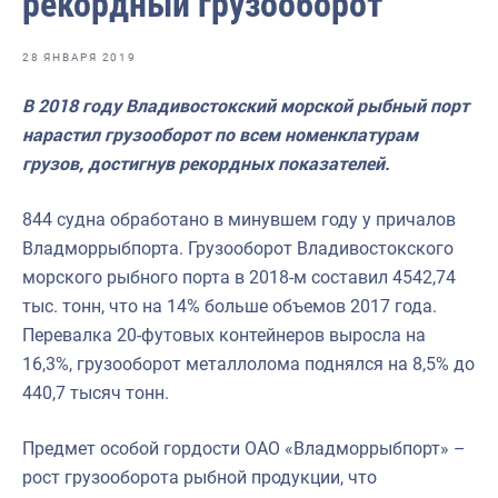
рекордный грузооборот
Отраслевые СМИ
Выставки и конференции
28 ЯНВАРЯ 2019
Научно-практическая литература
В 2018 году Владивостокский морской рыбный порт
нарастил грузооборот по всем номенклатурам
Рыбоохрана России
грузов, достигнув рекордных показателей.
Отрасль в цифрах
844 судна обработано в минувшем году у причалов
Инфографика
Владморрыбпорта. Грузооборот Владивостокского
Большая африканская экспедиция
морского рыбного порта в 2018-м составил 4542,74
тыс. тонн, что на 14% больше объемов 2017 года.
Укрепление духовно-нравственных ценностей
Перевалка 20-футовых контейнеров выросла на
События в России и мире
16,3%, грузооборот металлолома поднялся на 8,5% до
440,7 тысяч тонн.
Предмет особой гордости ОАО «Владморрыбпорт» –
рост грузооборота рыбной продукции, что