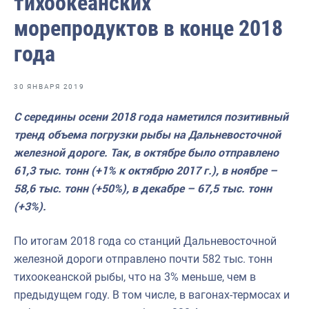
тихоокеанских
Отраслевые СМИ
морепродуктов в конце 2018
Выставки и конференции
года
Научно-практическая литература
Рыбоохрана России
30 ЯНВАРЯ 2019
Отрасль в цифрах
С середины осени 2018 года наметился позитивный
тренд объема погрузки рыбы на Дальневосточной
Инфографика
железной дороге. Так, в октябре было отправлено
Большая африканская экспедиция
61,3 тыс. тонн (+1% к октябрю 2017 г.), в ноябре –
58,6 тыс. тонн (+50%), в декабре – 67,5 тыс. тонн
Укрепление духовно-нравственных ценностей
(+3%).
События в России и мире
По итогам 2018 года со станций Дальневосточной
железной дороги отправлено почти 582 тыс. тонн
тихоокеанской рыбы, что на 3% меньше, чем в
предыдущем году. В том числе, в вагонах-термосах и