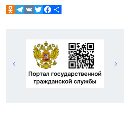
Odnoklassniki
Telegram
VK
Twitter
Facebook
Отправить