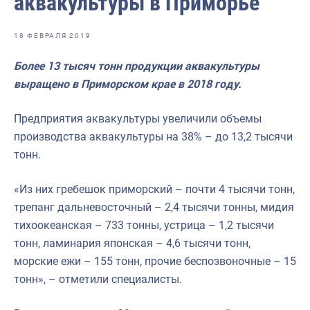
аквакультуры в Приморье
Отраслевые СМИ
Выставки и конференции
18 ФЕВРАЛЯ 2019
Научно-практическая литература
Более 13 тысяч тонн продукции аквакультуры
выращено в Приморском крае в 2018 году.
Рыбоохрана России
Отрасль в цифрах
Предприятия аквакультуры увеличили объемы
производства аквакультуры на 38% – до 13,2 тысячи
Инфографика
тонн.
Большая африканская экспедиция
«Из них гребешок приморский – почти 4 тысячи тонн,
Укрепление духовно-нравственных ценностей
трепанг дальневосточный – 2,4 тысячи тонны, мидия
События в России и мире
тихоокеанская – 733 тонны, устрица – 1,2 тысячи
тонн, ламинария японская – 4,6 тысячи тонн,
морские ежи – 155 тонн, прочие беспозвоночные – 15
тонн», – отметили специалисты.