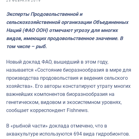
25 ФЕВРАЛЯ 2019
Отраслевые СМИ
Эксперты Продовольственной и
Выставки и конференции
сельскохозяйственной организации Объединенных
Научно-практическая литература
Наций (ФАО ООН) отмечают угрозу для многих
видов, имеющих продовольственное значение. В
Рыбоохрана России
том числе – рыб.
Отрасль в цифрах
Новый доклад ФАО, вышедший в этом году,
Инфографика
называется «Состояние биоразнообразия в мире для
Большая африканская экспедиция
производства продовольствия и ведения сельского
хозяйства». Его авторы констатируют утрату многих
Укрепление духовно-нравственных ценностей
важнейших компонентов биоразнообразия на
События в России и мире
генетическом, видовом и экосистемном уровнях,
сообщает корреспондент Fishnews.
В «рыбной части» доклада отмечено, что в
аквакультуре используются 694 вида гидробионтов.