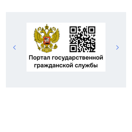
Odnoklassniki
Telegram
VK
Twitter
Facebook
Отправить