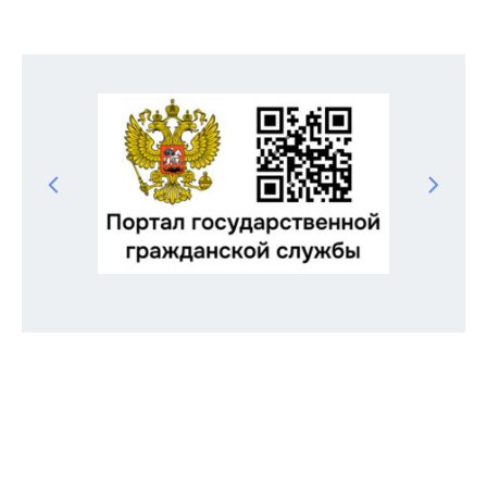
Odnoklassniki
Telegram
VK
Twitter
Facebook
Отправить