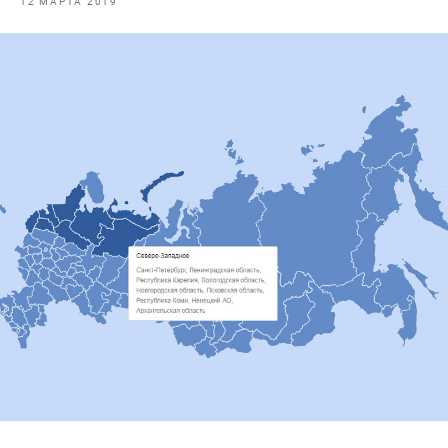
12 МАРТА 2019
Отраслевые СМИ
Выставки и конференции
Научно-практическая литература
Рыбоохрана России
Отрасль в цифрах
Инфографика
Большая африканская экспедиция
Укрепление духовно-нравственных ценностей
События в России и мире