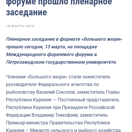
форуме прошло пленарное
Отраслевые СМИ
заседание
Выставки и конференции
Научно-практическая литература
18 МАРТА 2019
Рыбоохрана России
Пленарное заседание в формате «Большого жюри»
прошло сегодня, 13 марта, на площадке
Отрасль в цифрах
Международного форелевого форума в
Инфографика
Петрозаводском государственном университете.
Большая африканская экспедиция
Членами «Большого жюри» стали заместитель
Укрепление духовно-нравственных ценностей
руководителя Федерального агентства по
рыболовству Василий Соколов, заместитель Главы
События в России и мире
Республики Карелия — Постоянный представитель
Республики Карелия при Президенте Российской
Федерации Владимир Тимофеев, заместитель
Премьер-министра Правительства Республики
Карелия – Министр сельского и рыбного хозяйства