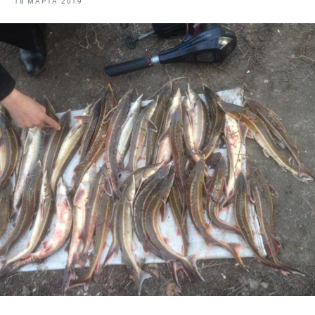
18 МАРТА 2019
Отраслевые СМИ
Выставки и конференции
Научно-практическая литература
Рыбоохрана России
Отрасль в цифрах
Инфографика
Большая африканская экспедиция
Укрепление духовно-нравственных ценностей
События в России и мире