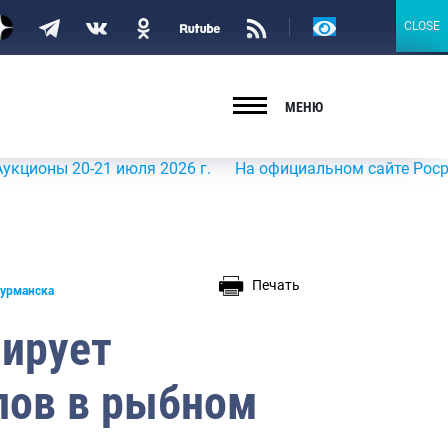
Версия
CLOSE
CLOSE
для
слабовидящих
МЕНЮ
 20-21 июля 2026 г.
На официальном сайте Росрыболовс
Печать
Мурманска
ирует
лов в рыбном