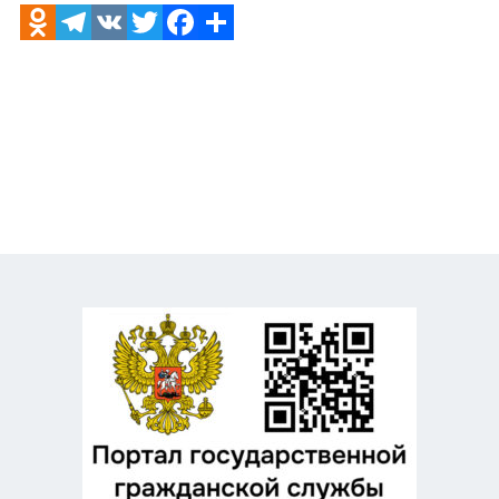
Odnoklassniki
Telegram
VK
Twitter
Facebook
Отправить