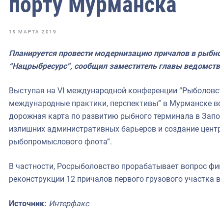
порту Мурманска
фрах
иканская экспедиция
19 МАРТА 2019
уховно-нравственных
Планируется провести модернизацию причалов в рыбн
“Нацрыбресурс”, сообщил заместитель главы ведомств
ссии и мире
Выступая на VI международной конференции “Рыболовст
международные практики, перспективы” в Мурманске во 
дорожная карта по развитию рыбного терминала в Запо
излишних административных барьеров и создание цент
рыбопромыслового флота”.
В частности, Росрыболовство прорабатывает вопрос фи
реконструкции 12 причалов первого грузового участка 
Источник:
Интерфакс