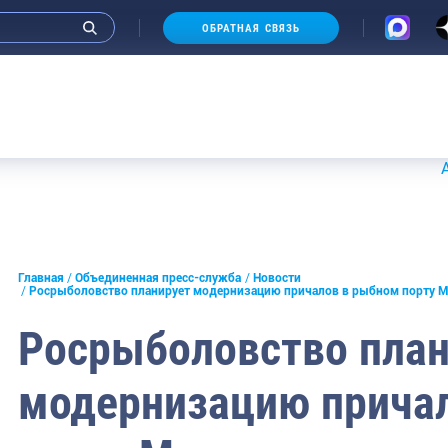
ОБРАТНАЯ СВЯЗЬ
Аукционы
и интервью руководства
Главная
Объединенная пресс-служба
Новости
Росрыболовство планирует модернизацию причалов в рыбном порту 
СМИ
Росрыболовство план
конференции
модернизацию прича
ическая литература
России