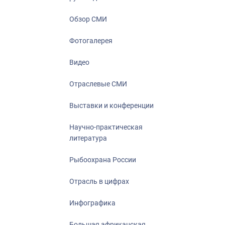
Отрасль в ци
Инфографика
Обзор СМИ
Большая афр
Фотогалерея
Укрепление д
ценностей
Видео
События в Ро
Отраслевые СМИ
Выставки и конференции
Научно-практическая
литература
Рыбоохрана России
Отрасль в цифрах
Инфографика
Большая африканская