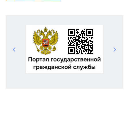
Odnoklassniki
Telegram
VK
Twitter
Facebook
Отправить