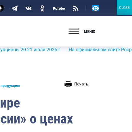
Версия
CLOSE
CLOSE
для
слабовидящих
МЕНЮ
 20-21 июля 2026 г.
На официальном сайте Росрыболовст
Печать
ю продукцию
фире
сии» о ценах