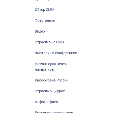
Отрасль в ци
Инфографика
Обзор СМИ
Большая афр
Фотогалерея
Укрепление д
ценностей
Видео
События в Ро
Отраслевые СМИ
Выставки и конференции
Научно-практическая
литература
Рыбоохрана России
Отрасль в цифрах
Инфографика
Большая африканская