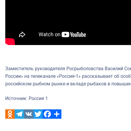
Заместитель руководителя Росрыболовства Василий Со
России» на телеканале «Россия-1» рассказывает об осо
российском рыбном рынке и вкладе рыбаков в повышен
Источник: Россия 1
Odnoklassniki
Telegram
VK
Twitter
Facebook
Отправить