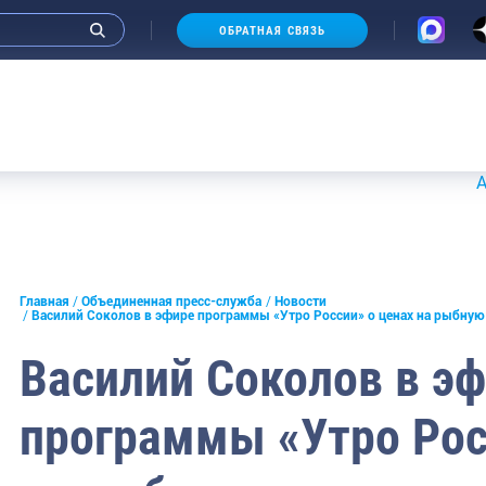
ОБРАТНАЯ СВЯЗЬ
Аукционы
и интервью руководства
Главная
Объединенная пресс-служба
Новости
Василий Соколов в эфире программы «Утро России» о ценах на рыбну
СМИ
Василий Соколов в э
конференции
программы «Утро Рос
ическая литература
России