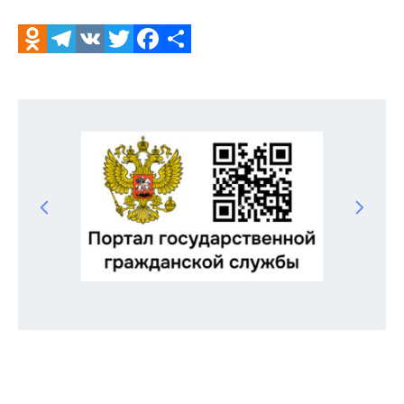
Odnoklassniki
Telegram
VK
Twitter
Facebook
Отправить