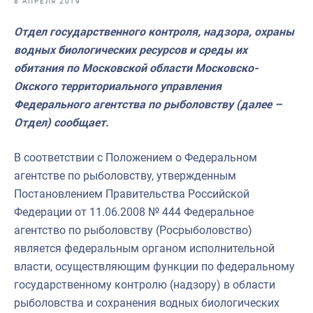
8 АПРЕЛЯ 2019
Отраслевые СМИ
Отдел государственного контроля, надзора, охраны
Выставки и конференции
водных биологических ресурсов и среды их
Научно-практическая литература
обитания по Московской области Московско-
Окского территориального управления
Рыбоохрана России
Федерального агентства по рыболовству (далее –
Отрасль в цифрах
Отдел) сообщает.
Инфографика
В соответствии с Положением о Федеральном
Большая африканская экспедиция
агентстве по рыболовству, утвержденным
Постановлением Правительства Российской
Укрепление духовно-нравственных ценностей
Федерации от 11.06.2008 № 444 Федеральное
События в России и мире
агентство по рыболовству (Росрыболовство)
является федеральным органом исполнительной
власти, осуществляющим функции по федеральному
государственному контролю (надзору) в области
рыболовства и сохранения водных биологических