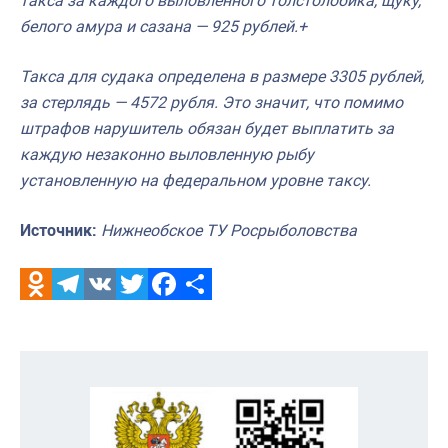
такса за каждого выловленного толстолобика, щуку,
белого амура и сазана — 925 рублей.+
Такса для судака определена в размере 3305 рублей,
за стерлядь — 4572 рубля. Это значит, что помимо
штрафов нарушитель обязан будет выплатить за
каждую незаконно выловленную рыбу
установленную на федеральном уровне таксу.
Источник:
Нижнеобское ТУ Росрыболовства
Odnoklassniki
Telegram
VK
Twitter
Facebook
Отправить