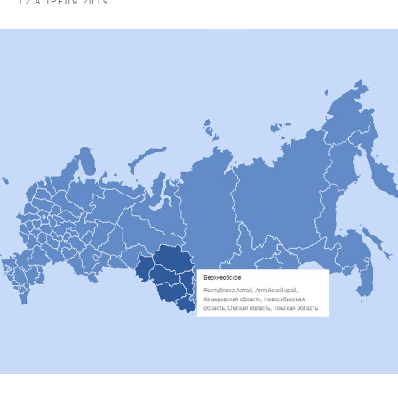
12 АПРЕЛЯ 2019
Отраслевые СМИ
Выставки и конференции
Научно-практическая литература
Рыбоохрана России
Отрасль в цифрах
Инфографика
Большая африканская экспедиция
Укрепление духовно-нравственных ценностей
События в России и мире