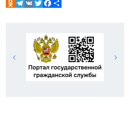
Odnoklassniki
Telegram
VK
Twitter
Facebook
Отправить