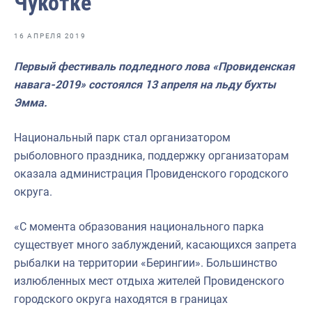
Чукотке
Отраслевые СМИ
Выставки и конференции
16 АПРЕЛЯ 2019
Научно-практическая литература
Первый фестиваль подледного лова «Провиденская
навага-2019» состоялся 13 апреля на льду бухты
Рыбоохрана России
Эмма.
Отрасль в цифрах
Национальный парк стал организатором
Инфографика
рыболовного праздника, поддержку организаторам
Большая африканская экспедиция
оказала администрация Провиденского городского
округа.
Укрепление духовно-нравственных ценностей
События в России и мире
«С момента образования национального парка
существует много заблуждений, касающихся запрета
рыбалки на территории «Берингии». Большинство
излюбленных мест отдыха жителей Провиденского
городского округа находятся в границах