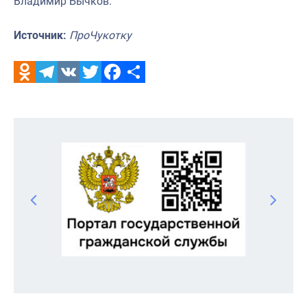
Владимир Бычков.
Источник:
ПроЧукотку
Odnoklassniki
Telegram
VK
Twitter
Facebook
Отправить