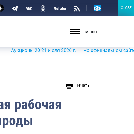
Версия
CLOSE
CLOSE
для
слабовидящих
МЕНЮ
ы 20-21 июля 2026 г.
На официальном сайте Росрыболовс
Печать
ая рабочая
рироды