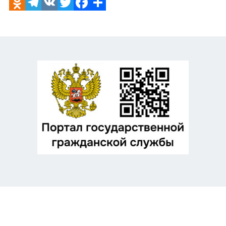
Odnoklassniki
Telegram
VK
Twitter
Facebook
Отправить