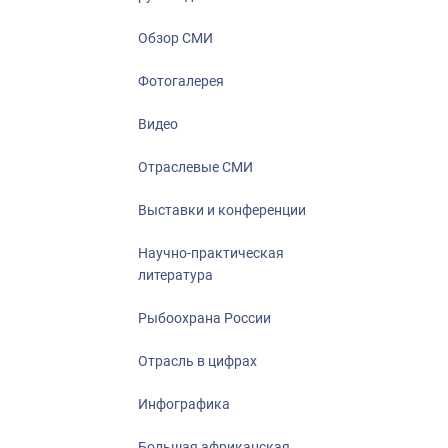
Отрасль в ци
Инфографика
Обзор СМИ
Большая афр
Фотогалерея
Укрепление д
ценностей
Видео
События в Ро
Отраслевые СМИ
Выставки и конференции
Научно-практическая
литература
Рыбоохрана России
Отрасль в цифрах
Инфографика
Большая африканская