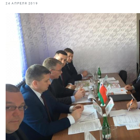
фрах
24 АПРЕЛЯ 2019
иканская экспедиция
уховно-нравственных
ссии и мире