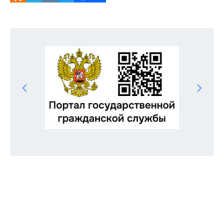
Odnoklassniki
Telegram
VK
Twitter
Facebook
Отправить