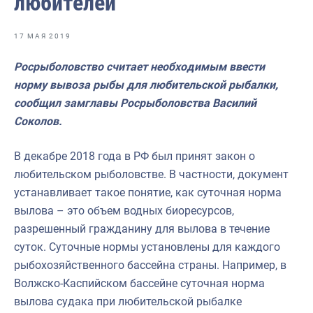
любителей
Отраслевые СМИ
Выставки и конференции
17 МАЯ 2019
Научно-практическая литература
Росрыболовство считает необходимым ввести
норму вывоза рыбы для любительской рыбалки,
Рыбоохрана России
сообщил замглавы Росрыболовства Василий
Отрасль в цифрах
Соколов.
Инфографика
В декабре 2018 года в РФ был принят закон о
Большая африканская экспедиция
любительском рыболовстве. В частности, документ
устанавливает такое понятие, как суточная норма
Укрепление духовно-нравственных ценностей
вылова – это объем водных биоресурсов,
События в России и мире
разрешенный гражданину для вылова в течение
суток. Суточные нормы установлены для каждого
рыбохозяйственного бассейна страны. Например, в
Волжско-Каспийском бассейне суточная норма
вылова судака при любительской рыбалке