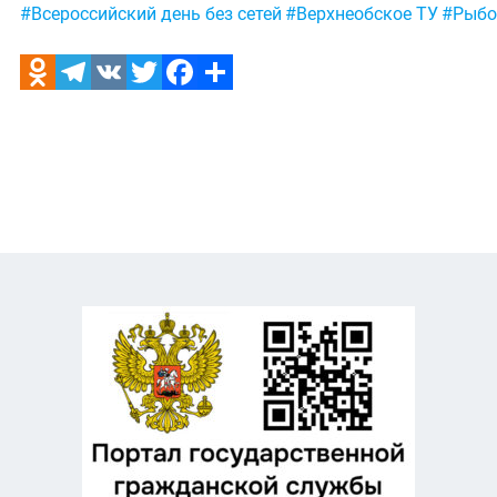
Метки:
#Всероссийский день без сетей
#Верхнеобское ТУ
#Рыбо
Odnoklassniki
Telegram
VK
Twitter
Facebook
Отправить