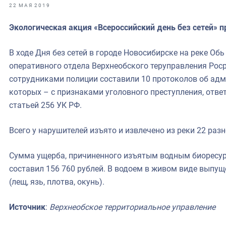
фрах
22 МАЯ 2019
Экологическая акция «Всероссийский день без сетей» п
иканская экспедиция
уховно-нравственных
В ходе Дня без сетей в городе Новосибирске на реке Об
оперативного отдела Верхнеобского теруправления Рос
ссии и мире
сотрудниками полиции составили 10 протоколов об адм
которых – с признаками уголовного преступления, отве
статьей 256 УК РФ.
Всего у нарушителей изъято и извлечено из реки 22 раз
Сумма ущерба, причиненного изъятым водным биоресурс
составил 156 760 рублей. В водоем в живом виде выпу
(лещ, язь, плотва, окунь).
Источник
:
Верхнеобское территориальное управление