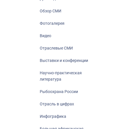
Отрасль в ци
Инфографика
Обзор СМИ
Большая афр
Фотогалерея
Укрепление д
ценностей
Видео
События в Ро
Отраслевые СМИ
Выставки и конференции
Научно-практическая
литература
Рыбоохрана России
Отрасль в цифрах
Инфографика
Большая африканская