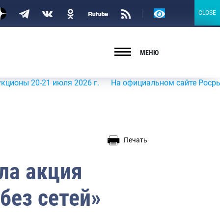
Версия
CLOSE
CLOSE
для
слабовидящих
МЕНЮ
20-21 июля 2026 г.
На официальном сайте Росрыболовств
Печать
ла акция
без сетей»