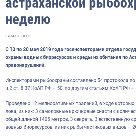
астраханской рыбоох
фрах
неделю
иканская экспедиция
уховно-нравственных
24 МАЯ 2019
ссии и мире
С 13 по 20 мая 2019 года госинспекторами отдела госу
охраны водных биоресурсов и среды их обитания по Ас
правонарушений.
Инспекторами рыбоохраны составлено 54 протокола по 
ч.2 ст. 8.37 КоАП РФ – 50, по другим статьям КоАП РФ – 
Проведено 12 мелиоративных тралений, в ходе которых
лова, из них: 3 самоловные крючковые снасти с количес
общей длиной 1405 метров, 3 секрета. В естественную с
водных биоресурсов, из них рыбы частиковых видов – 209