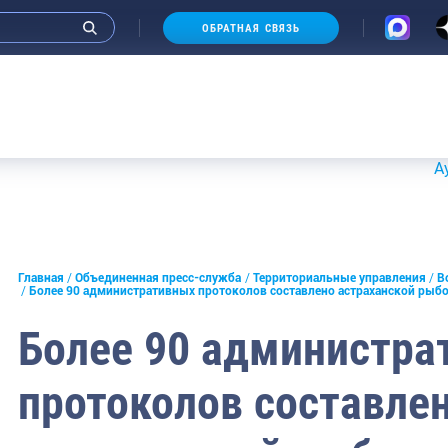
ОБРАТНАЯ СВЯЗЬ
Аукционы 
и интервью руководства
Главная
Объединенная пресс-служба
Территориальные управления
В
Более 90 административных протоколов составлено астраханской рыб
СМИ
Более 90 администра
конференции
протоколов составле
ическая литература
России