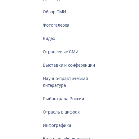
Отрасль в ци
Инфографика
Обзор СМИ
Большая афр
Фотогалерея
Укрепление д
ценностей
Видео
События в Ро
Отраслевые СМИ
Выставки и конференции
Научно-практическая
литература
Рыбоохрана России
Отрасль в цифрах
Инфографика
Большая африканская