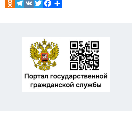
Odnoklassniki
Telegram
VK
Twitter
Facebook
Отправить