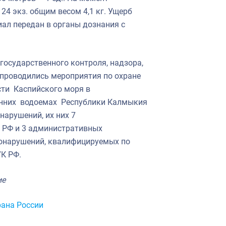
4 экз. общим весом 4,1 кг. Ущерб
иал передан в органы дознания с
государственного контроля, надзора,
 проводились мероприятия по охране
сти Каспийского моря в
енних водоемах Республики Калмыкия
нарушений, их них 7
П РФ и 3 административных
авонарушений, квалифицируемых по
УК РФ.
ие
ана России