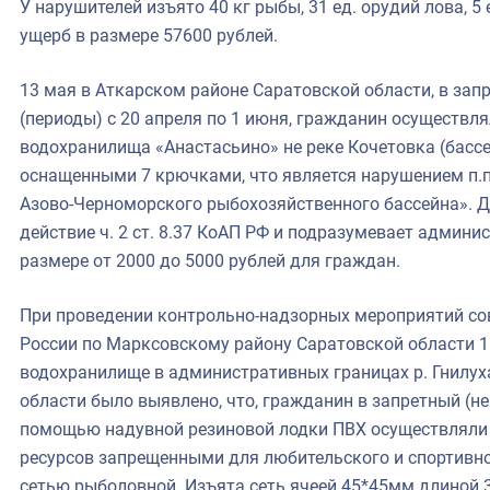
У нарушителей изъято 40 кг рыбы, 31 ед. орудий лова, 5
ущерб в размере 57600 рублей.
13 мая в Аткарском районе Саратовской области, в зап
(периоды) с 20 апреля по 1 июня, гражданин осуществл
водохранилища «Анастасьино» не реке Кочетовка (бассе
оснащенными 7 крючками, что является нарушением п.п.
Азово-Черноморского рыбохозяйственного бассейна». 
действие ч. 2 ст. 8.37 КоАП РФ и подразумевает админи
размере от 2000 до 5000 рублей для граждан.
При проведении контрольно-надзорных мероприятий с
России по Марксовскому району Саратовской области 1
водохранилище в административных границах р. Гнилу
области было выявлено, что, гражданин в запретный (не
помощью надувной резиновой лодки ПВХ осуществляли 
ресурсов запрещенными для любительского и спортивн
сетью рыболовной. Изъята сеть ячеей 45*45мм длиной 3