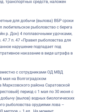
 ед. транспортных средств, наложен
ретные для добычи (вылова) ВБР сроки
ял любительское рыболовство с берега
йн р. Дон) 4 поплавочными удочками,
 47.7 п. 47 «Правил рыболовства для
Данное нарушение подпадает под
стративное наказание в виде штрафа в
овместно с сотрудниками ОД МВД
6 мая на Волгоградском
ха Марксовского района Саратовской
рестовый) период с 1 мая по 30 июня с
добычу (вылов) водных биологических
ого рыболовства орудиями лова –
0 метров – 1 ед.. На момент