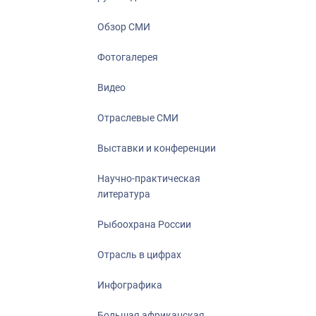
Отрасль в ци
Инфографика
Обзор СМИ
Большая афр
Фотогалерея
Укрепление д
ценностей
Видео
События в Ро
Отраслевые СМИ
Выставки и конференции
Научно-практическая
литература
Рыбоохрана России
Отрасль в цифрах
Инфографика
Большая африканская