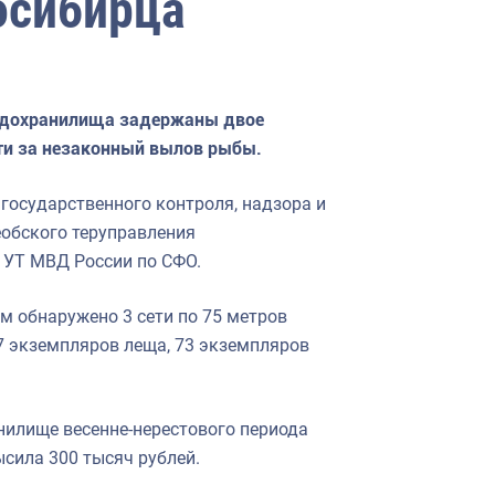
осибирца
водохранилища задержаны двое
сти за незаконный вылов рыбы.
осударственного контроля, надзора и
еобского теруправления
 УТ МВД России по СФО.
 обнаружено 3 сети по 75 метров
7 экземпляров леща, 73 экземпляров
илище весенне-нерестового периода
сила 300 тысяч рублей.