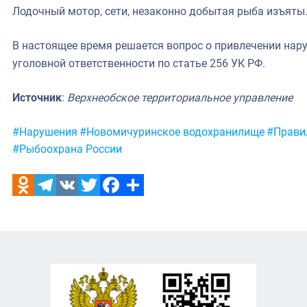
Лодочный мотор, сети, незаконно добытая рыба изъяты
В настоящее время решается вопрос о привлечении нар
уголовной ответственности по статье 256 УК РФ.
Источник
:
Верхнеобское территориальное управление
Метки:
#Нарушения
#Новомичуринское водохранилище
#Прави
#Рыбоохрана России
Odnoklassniki
Telegram
VK
Twitter
Facebook
Отправить