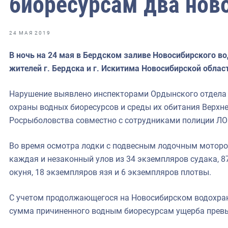
биоресурсам два нов
фрах
иканская экспедиция
24 МАЯ 2019
уховно-нравственных
В ночь на 24 мая в Бердском заливе Новосибирского 
жителей г. Бердска и г. Искитима Новосибирской обла
ссии и мире
Нарушение выявлено инспекторами Ордынского отдела г
охраны водных биоресурсов и среды их обитания Верхн
Росрыболовства совместно с сотрудниками полиции ЛО
Во время осмотра лодки с подвесным лодочным мотором
каждая и незаконный улов из 34 экземпляров судака, 8
окуня, 18 экземпляров язя и 6 экземпляров плотвы.
С учетом продолжающегося на Новосибирском водохран
сумма причиненного водным биоресурсам ущерба превы