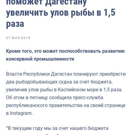
поможет Дагестану
Отраслевые СМИ
увеличить улов рыбы в 1,5
Выставки и конференции
раза
Научно-практическая литература
Рыбоохрана России
27 МАЯ 2019
Отрасль в цифрах
Кроме того, это может поспособствовать развитию
консервной промышленности
Инфографика
Большая африканская экспедиция
Власти Республики Дагестан планируют приобрести
два рыбодобывающих судна за счет бюджета,
Укрепление духовно-нравственных ценностей
увеличив улов рыбы в Каспийском море в 1,5 раза.
События в России и мире
Об этом в пятницу сообщила пресс-служба
республиканского правительства на своей странице
в Instagram.
“В текущем году мы за счет нашего бюджета