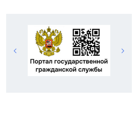
Odnoklassniki
Telegram
VK
Twitter
Facebook
Отправить