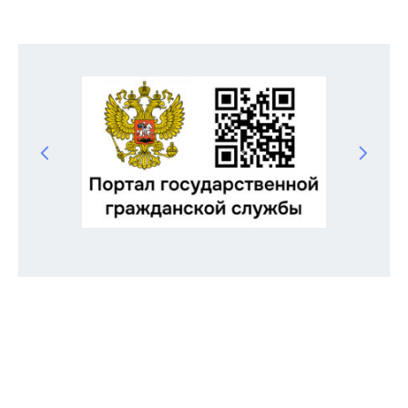
Odnoklassniki
Telegram
VK
Twitter
Facebook
Отправить