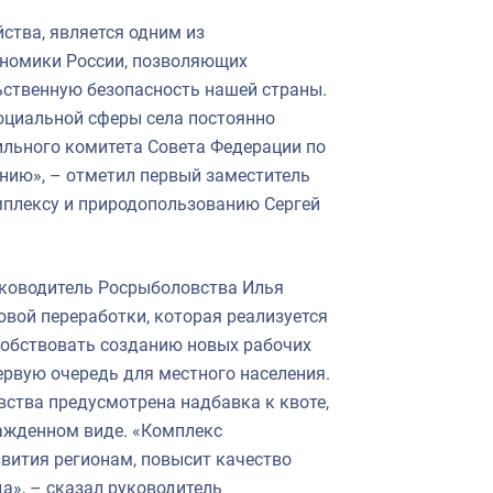
ства, является одним из
ономики России, позволяющих
ьственную безопасность нашей страны.
социальной сферы села постоянно
ильного комитета Совета Федерации по
ию», – отметил первый заместитель
плексу и природопользованию Сергей
уководитель Росрыболовства Илья
овой переработки, которая реализуется
собствовать созданию новых рабочих
ервую очередь для местного населения.
вства предусмотрена надбавка к квоте,
лажденном виде. «Комплекс
вития регионам, повысит качество
а», – сказал руководитель