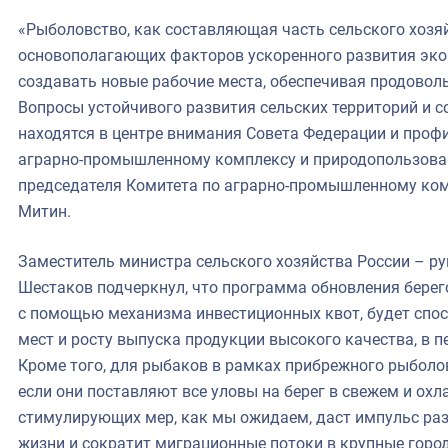
«Рыболовство, как составляющая часть сельского хозяй
основополагающих факторов ускоренного развития эк
создавать новые рабочие места, обеспечивая продовол
Вопросы устойчивого развития сельских территорий и 
находятся в центре внимания Совета Федерации и проф
аграрно-промышленному комплексу и природопользован
председателя Комитета по аграрно-промышленному ком
Митин.
Заместитель министра сельского хозяйства России – р
Шестаков подчеркнул, что программа обновления берег
с помощью механизма инвестиционных квот, будет спо
мест и росту выпуска продукции высокого качества, в п
Кроме того, для рыбаков в рамках прибрежного рыболо
если они поставляют все уловы на берег в свежем и ох
стимулирующих мер, как мы ожидаем, даст импульс раз
жизни и сократит миграционные потоки в крупные город