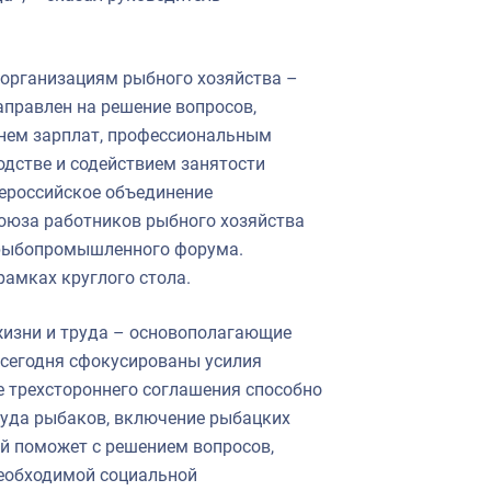
 организациям рыбного хозяйства –
аправлен на решение вопросов,
нем зарплат, профессиональным
одстве и содействием занятости
щероссийское объединение
оюза работников рыбного хозяйства
о рыбопромышленного форума.
рамках круглого стола.
жизни и труда – основополагающие
 сегодня сфокусированы усилия
е трехстороннего соглашения способно
руда рыбаков, включение рыбацких
ий поможет с решением вопросов,
необходимой социальной