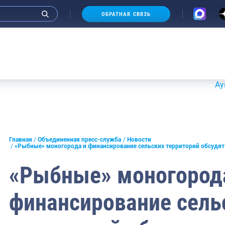
ОБРАТНАЯ СВЯЗЬ
Аукционы 20-
и интервью руководства
Главная
Объединенная пресс-служба
Новости
«Рыбные» моногорода и финансирование сельских территорий обсудят
СМИ
«Рыбные» моногород
конференции
финансирование сель
ическая литература
России