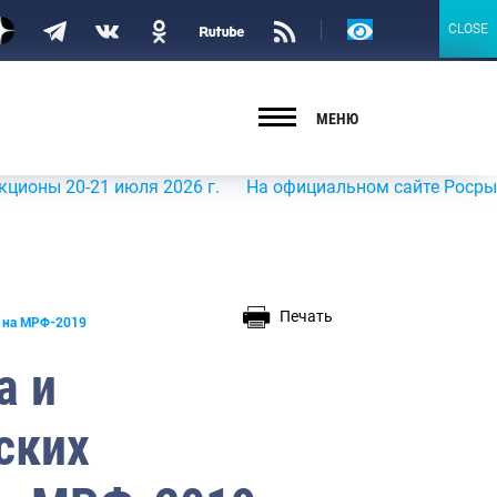
Версия
CLOSE
CLOSE
для
слабовидящих
МЕНЮ
21 июля 2026 г.
На официальном сайте Росрыболовства 
Печать
 на МРФ-2019
а и
ских