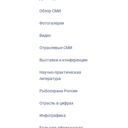
Отрасль в ци
Инфографика
Обзор СМИ
Большая афр
Фотогалерея
Укрепление д
ценностей
Видео
События в Ро
Отраслевые СМИ
Выставки и конференции
Научно-практическая
литература
Рыбоохрана России
Отрасль в цифрах
Инфографика
Большая африканская