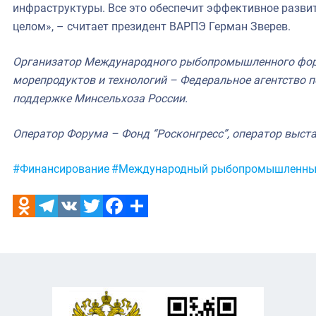
инфраструктуры. Все это обеспечит эффективное развит
целом», – считает президент ВАРПЭ Герман Зверев.
Организатор Международного рыбопромышленного форм
морепродуктов и технологий – Федеральное агентство 
поддержке Минсельхоза России.
Оператор Форума – Фонд “Росконгресс”, оператор выстав
Метки:
#Финансирование
#Международный рыбопромышленны
Odnoklassniki
Telegram
VK
Twitter
Facebook
Отправить