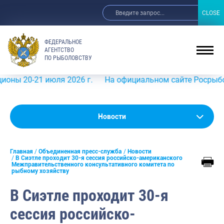
CLOSE
CLOSE
ФЕДЕРАЛЬНОЕ
АГЕНТСТВО
ПО РЫБОЛОВСТВУ
1 июля 2026 г.
На официальном сайте Росрыболовства в 
Новости
Новости
Анонсы
Главная
Объединенная пресс-служба
Новости
Выступления и интервью руководства
В Сиэтле проходит 30-я сессия российско-американского
Межправительственного консультативного комитета по
рыбному хозяйству
Обзор СМИ
В Сиэтле проходит 30-я
Фотогалерея
сессия российско-
Видео