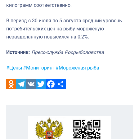
килограмм соответственно.
В период с 30 июля по 5 августа средний уровень
потребительских цен на рыбу мороженую
неразделанную повысился на 0,2%.
Источник:
Пресс-служба Росрыболовства
Метки:
#Цены
#Мониторинг
#Мороженая рыба
Odnoklassniki
Telegram
VK
Twitter
Facebook
Отправить