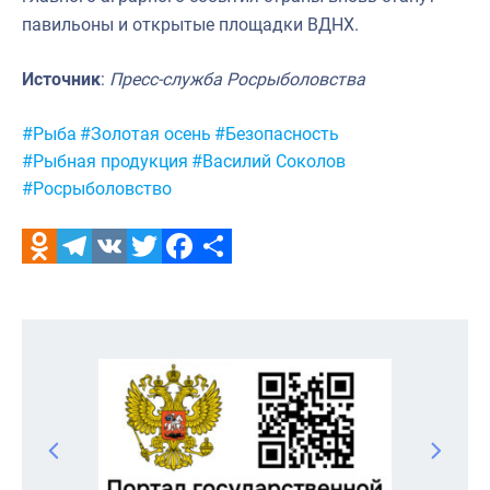
павильоны и открытые площадки ВДНХ.
Источник
:
Пресс-служба Росрыболовства
Метки:
#Рыба
#Золотая осень
#Безопасность
#Рыбная продукция
#Василий Соколов
#Росрыболовство
Odnoklassniki
Telegram
VK
Twitter
Facebook
Отправить