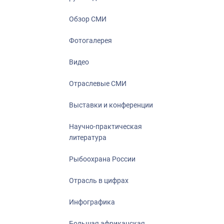
Отрасль в ци
Инфографика
Обзор СМИ
Большая афр
Фотогалерея
Укрепление д
ценностей
Видео
События в Ро
Отраслевые СМИ
Выставки и конференции
Научно-практическая
литература
Рыбоохрана России
Отрасль в цифрах
Инфографика
Большая африканская