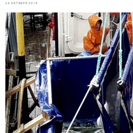
фрах
24 ОКТЯБРЯ 2019
иканская экспедиция
уховно-нравственных
ссии и мире