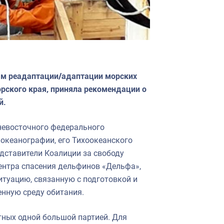
нам реадаптации/адаптации морских
рского края, приняла рекомендации о
й.
невосточного федерального
 океанографии, его Тихоокеанского
дставители Коалиции за свободу
ентра спасения дельфинов «Дельфа»,
итуацию, связанную с подготовкой и
енную среду обитания.
тных одной большой партией. Для