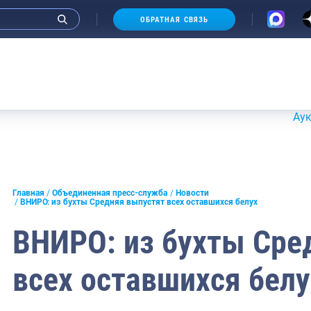
ОБРАТНАЯ СВЯЗЬ
Аукционы 20-
и интервью руководства
Главная
Объединенная пресс-служба
Новости
ВНИРО: из бухты Средняя выпустят всех оставшихся белух
СМИ
ВНИРО: из бухты Сре
конференции
всех оставшихся белу
ическая литература
России