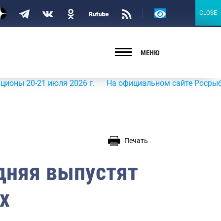
Версия
CLOSE
CLOSE
для
слабовидящих
МЕНЮ
21 июля 2026 г.
На официальном сайте Росрыболовства 
Печать
дняя выпустят
х