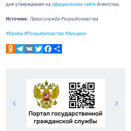
дня утверждения на
официальном сайте
Агентства.
Источник:
Пресс-служба Росрыболовства
Метки:
#Крабы
#Росрыболовство
#Аукцион
Odnoklassniki
Telegram
VK
Twitter
Facebook
Отправить