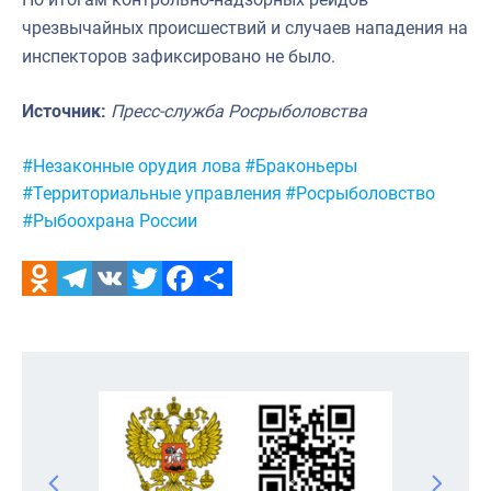
чрезвычайных происшествий и случаев нападения на
инспекторов зафиксировано не было.
Источник:
Пресс-служба Росрыболовства
Метки:
#Незаконные орудия лова
#Браконьеры
#Территориальные управления
#Росрыболовство
#Рыбоохрана России
Odnoklassniki
Telegram
VK
Twitter
Facebook
Отправить