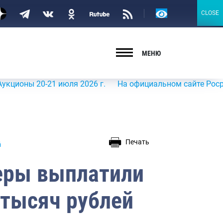
Версия
CLOSE
CLOSE
для
слабовидящих
МЕНЮ
ны 20-21 июля 2026 г.
На официальном сайте Росрыболо
Печать
й
еры выплатили
 тысяч рублей