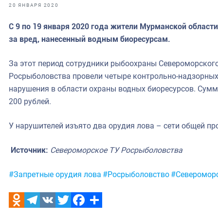
фрах
20 ЯНВАРЯ 2020
С 9 по 19 января 2020 года жители Мурманской области
иканская экспедиция
за вред, нанесенный водным биоресурсам.
уховно-нравственных
За этот период сотрудники рыбоохраны Североморског
ссии и мире
Росрыболовства провели четыре контрольно-надзорных
нарушения в области охраны водных биоресурсов. Сум
200 рублей.
У нарушителей изъято два орудия лова – сети общей п
Источник:
Североморское ТУ Росрыболовства
Метки:
#Запретные орудия лова
#Росрыболовство
#Северомор
Odnoklassniki
Telegram
VK
Twitter
Facebook
Отправить