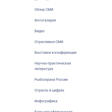
Отрасль в ци
Инфографика
Обзор СМИ
Большая афр
Фотогалерея
Укрепление д
ценностей
Видео
События в Ро
Отраслевые СМИ
Выставки и конференции
Научно-практическая
литература
Рыбоохрана России
Отрасль в цифрах
Инфографика
Большая африканская