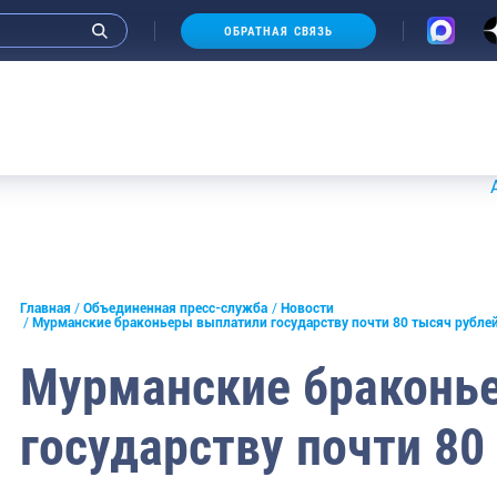
ОБРАТНАЯ СВЯЗЬ
Аукцио
и интервью руководства
Главная
Объединенная пресс-служба
Новости
Мурманские браконьеры выплатили государству почти 80 тысяч рубле
СМИ
Мурманские браконь
конференции
государству почти 80
ическая литература
России