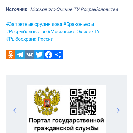
Источник:
Московско-Окское ТУ Росрыболовства
Метки:
#Запретные орудия лова
#Браконьеры
#Росрыболовство
#Московско-Окское ТУ
#Рыбоохрана России
Odnoklassniki
Telegram
VK
Twitter
Facebook
Отправить