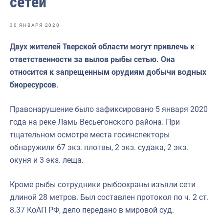
сетей
Отраслевые СМИ
Выставки и конференции
30 ЯНВАРЯ 2020
Научно-практическая литература
Двух жителей Тверской области могут привлечь к
ответственности за вылов рыбы сетью. Она
Рыбоохрана России
относится к запрещенным орудиям добычи водных
Отрасль в цифрах
биоресурсов.
Инфографика
Правонарушение было зафиксировано 5 января 2020
Большая африканская экспедиция
года на реке Ламь Весьегонского района. При
тщательном осмотре места госинспекторы
Укрепление духовно-нравственных ценностей
обнаружили 67 экз. плотвы, 2 экз. судака, 2 экз.
События в России и мире
окуня и 3 экз. леща.
Кроме рыбы сотрудники рыбоохраны изъяли сети
длиной 28 метров. Был составлен протокол по ч. 2 ст.
8.37 КоАП РФ, дело передано в мировой суд.