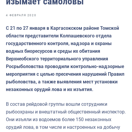
изымает самоловы
Отраслевые СМИ
Выставки и конференции
4 ФЕВРАЛЯ 2020
Научно-практическая литература
С 21 по 27 января в Каргасокском районе Томской
области представители Колпашевского отдела
Рыбоохрана России
государственного контроля, надзора и охраны
Отрасль в цифрах
водных биоресурсов и среды их обитания
Верхнеобского территориального управления
Инфографика
Росрыболовства проводили контрольно-надзорные
Большая африканская экспедиция
мероприятия с целью пресечения нарушений Правил
рыболовства, а также выявления мест установки
Укрепление духовно-нравственных ценностей
незаконных орудий лова и их изъятия.
События в России и мире
В состав рейдовой группы вошли сотрудники
рыбоохраны и внештатный общественный инспектор.
Они изъяли из водоемов более 150 незаконных
орудий лова, в том числе и настроенных на добычу