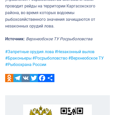
проводит рейды на территории Каргасокского
района, во время которых водоемы
рыбохозяйственного значения зачищаются от
незаконных орудий лова.
Источник:
Верхнеобское ТУ Росрыболовства
Метки:
#Запретные орудия лова
#Незаконный вылов
#Браконьеры
#Росрыболовство
#Верхнеобское ТУ
#Рыбоохрана России
Odnoklassniki
Telegram
VK
Twitter
Facebook
Отправить