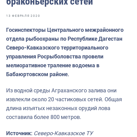
браконьерских сетей
Отраслевые СМИ
Выставки и конференции
13 ФЕВРАЛЯ 2020
Научно-практическая литература
Госинспекторы Центрального межрайонного
отдела рыбоохраны по Республике Дагестан
Рыбоохрана России
Северо-Кавказского территориального
Отрасль в цифрах
управления Росрыболовства провели
Инфографика
мелиоративное траление водоема в
Бабаюртовском районе.
Большая африканская экспедиция
Укрепление духовно-нравственных ценностей
Из водной среды Аграханского залива они
События в России и мире
извлекли около 20 частиковых сетей. Общая
длина изъятых незаконных орудий лова
составила более 800 метров.
Источник:
Северо-Кавказское ТУ