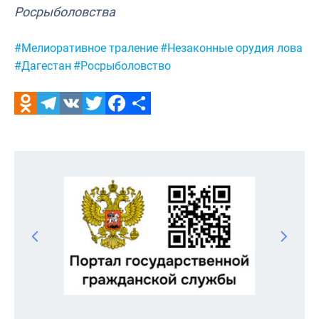
Росрыболовства
Метки:
#Мелиоративное траление
#Незаконные орудия лова
#Дагестан
#Росрыболовство
Odnoklassniki
Telegram
VK
Twitter
Facebook
Отправить