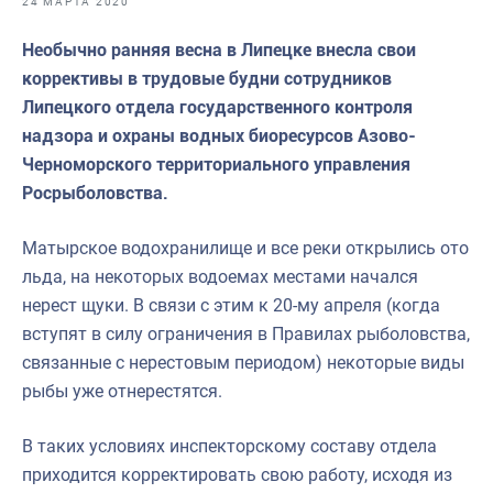
24 МАРТА 2020
Отраслевые СМИ
Необычно ранняя весна в Липецке внесла свои
Выставки и конференции
коррективы в трудовые будни сотрудников
Научно-практическая литература
Липецкого отдела государственного контроля
надзора и охраны водных биоресурсов Азово-
Рыбоохрана России
Черноморского территориального управления
Отрасль в цифрах
Росрыболовства.
Инфографика
Матырское водохранилище и все реки открылись ото
Большая африканская экспедиция
льда, на некоторых водоемах местами начался
нерест щуки. В связи с этим к 20-му апреля (когда
Укрепление духовно-нравственных ценностей
вступят в силу ограничения в Правилах рыболовства,
События в России и мире
связанные с нерестовым периодом) некоторые виды
рыбы уже отнерестятся.
В таких условиях инспекторскому составу отдела
приходится корректировать свою работу, исходя из