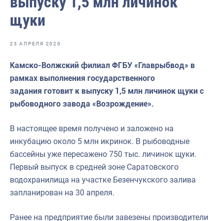
выпуску 1,5 млн личинок
Отраслевые СМИ
щуки
Выставки и конференции
Научно-практическая литература
23 АПРЕЛЯ 2020
Рыбоохрана России
Камско-Волжский филиал ФГБУ «Главрыбвод» в
рамках выполнения государственного
Отрасль в цифрах
задания готовит к выпуску 1,5 млн личинок щуки с
Инфографика
рыбоводного завода «Возрождение».
Большая африканская экспедиция
В настоящее время получено и заложено на
Укрепление духовно-нравственных ценностей
инкубацию около 5 млн икринок. В рыбоводные
бассейны уже пересажено 750 тыс. личинок щуки.
События в России и мире
Первый выпуск в средней зоне Саратовского
водохранилища на участке Безенчукского залива
запланирован на 30 апреля.
Ранее на предприятие были завезены производители