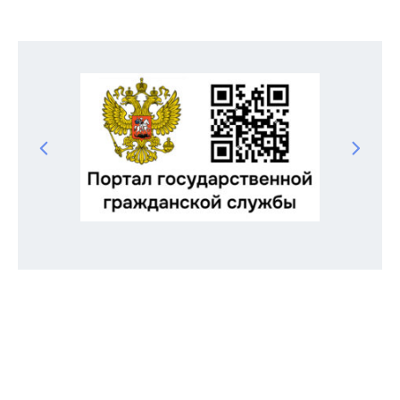
Odnoklassniki
Telegram
VK
Twitter
Facebook
Отправить