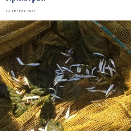
Отраслевые СМИ
24 АПРЕЛЯ 2020
Выставки и конференции
Научно-практическая литература
Рыбоохрана России
Отрасль в цифрах
Инфографика
Большая африканская экспедиция
Укрепление духовно-нравственных ценностей
События в России и мире