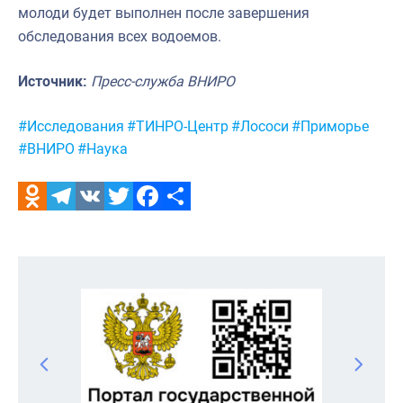
молоди будет выполнен после завершения
обследования всех водоемов.
Источник:
Пресс-служба ВНИРО
Метки:
#Исследования
#ТИНРО-Центр
#Лососи
#Приморье
#ВНИРО
#Наука
Odnoklassniki
Telegram
VK
Twitter
Facebook
Отправить