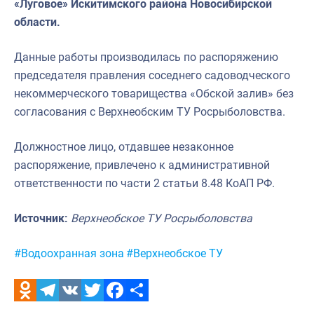
«Луговое» Искитимского района Новосибирской
области.
Данные работы производилась по распоряжению
председателя правления соседнего садоводческого
некоммерческого товарищества «Обской залив» без
согласования с Верхнеобским ТУ Росрыболовства.
Должностное лицо, отдавшее незаконное
распоряжение, привлечено к административной
ответственности по части 2 статьи 8.48 КоАП РФ.
Источник:
Верхнеобское ТУ Росрыболовства
Метки:
#Водоохранная зона
#Верхнеобское ТУ
Odnoklassniki
Telegram
VK
Twitter
Facebook
Отправить