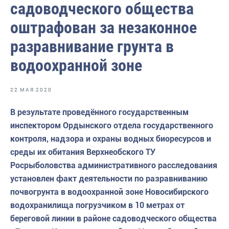
садоводческого общества
Отраслевые СМИ
оштрафован за незаконное
Выставки и конференции
разравнивание грунта в
Научно-практическая литература
водоохранной зоне
Рыбоохрана России
Отрасль в цифрах
22 МАЯ 2020
Инфографика
В результате проведённого государственным
Большая африканская экспедиция
инспектором Ордынского отдела государственного
контроля, надзора и охраны водных биоресурсов и
Укрепление духовно-нравственных ценностей
среды их обитания Верхнеобского ТУ
События в России и мире
Росрыболовства административного расследования
установлен факт деятельности по разравниванию
почвогрунта в водоохранной зоне Новосибирского
водохранилища погрузчиком в 10 метрах от
береговой линии в районе садоводческого общества