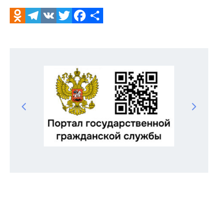
Odnoklassniki
Telegram
VK
Twitter
Facebook
Отправить