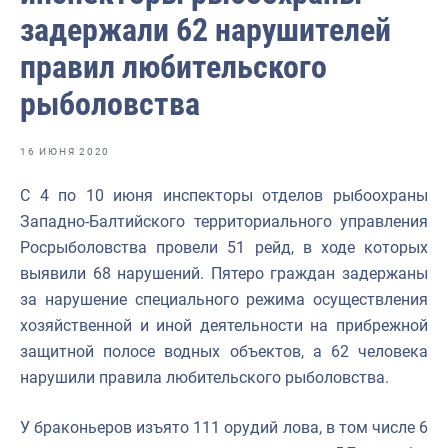
Отраслевые СМИ
задержали 62 нарушителей
Выставки и конференции
правил любительского
Научно-практическая литература
рыболовства
Рыбоохрана России
16 ИЮНЯ 2020
Отрасль в цифрах
С 4 по 10 июня инспекторы отделов рыбоохраны
Инфографика
Западно-Балтийского территориального управления
Большая африканская экспедиция
Росрыболовства провели 51 рейд, в ходе которых
выявили 68 нарушений. Пятеро граждан задержаны
Укрепление духовно-нравственных ценностей
за нарушение специального режима осуществления
События в России и мире
хозяйственной и иной деятельности на прибрежной
защитной полосе водных объектов, а 62 человека
нарушили правила любительского рыболовства.
У браконьеров изъято 111 орудий лова, в том числе 6