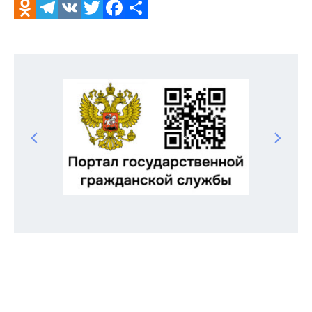
Odnoklassniki
Telegram
VK
Twitter
Facebook
Отправить