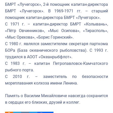
БМРТ «Лучегорск», 2-й помощник капитан-директора
БМРТ «Лучегорск». В
1969-1971 гг.
–
старший
помощник капитан-директора БМРТ «Лучегорск».
С 1971 г.
–
капитан-директор БМРТ «Колывань»,
«Пётр Овчинников», «Мыс Осипова», «Тирасполь»,
«Мыс Орехова», «Борис Горинский».
С 1980 г. являлся заместителем секретаря парткома
БОРа (База океанического рыболовства).
С 1993 г.
трудился в АООТ
«
Океанрыбфлот
»
.
С 1983 г. – капитан Петропавловск-Камчатского
рыбного порта.
С 2010 г.
–
заместитель по безопасности
мореплавания колхоза имени Ленина.
Память о Василии Михайловиче навсегда сохранится
в сердцах его близких, друзей и коллег.