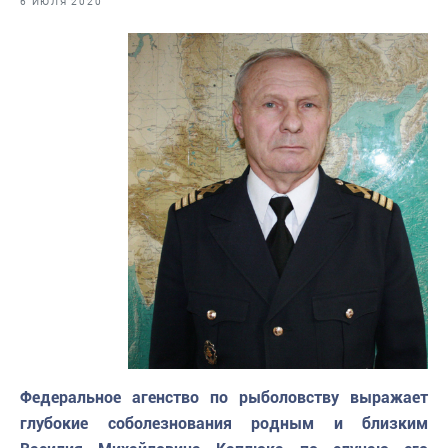
6 ИЮЛЯ 2020
Отраслевые СМИ
Выставки и конференции
Научно-практическая литература
Рыбоохрана России
Отрасль в цифрах
Инфографика
Большая африканская экспедиция
Укрепление духовно-нравственных ценностей
События в России и мире
Федеральное агенство по рыболовству выражает
глубокие соболезнования родным и близким