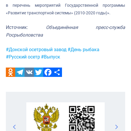
в перечень мероприятий Государственной программы
«Развитие транспортной системы» (2010-2020 годы)».
Источник:
Объединённая пресс-служба
Росрыболовства
Метки:
#Донской осетровый завод
#День рыбака
#Русский осетр
#Выпуск
Odnoklassniki
Telegram
VK
Twitter
Facebook
Отправить