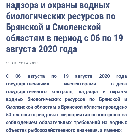
надзора и охраны водных
Отраслевые СМИ
биологических ресурсов по
Выставки и конференции
Брянской и Смоленской
Научно-практическая литература
областям в период с 06 по 19
Рыбоохрана России
августа 2020 года
Отрасль в цифрах
Инфографика
21 АВГУСТА 2020
Большая африканская экспедиция
С 06 августа по 19 августа 2020 года
Укрепление духовно-нравственных ценностей
государственными инспекторами отдела
государственного контроля, надзора и охраны
События в России и мире
водных биологических ресурсов по Брянской и
Смоленской областям в Брянской области проведено
50 плановых рейдовых мероприятий по контролю за
соблюдением обязательных требований на водных
объектах рыбохозяйственного значения, а именно: