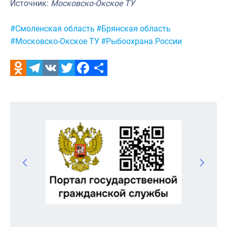
Источник:
Московско-Окское ТУ
Метки:
#Смоленская область
#Брянская область
#Московско-Окское ТУ
#Рыбоохрана России
Odnoklassniki
Telegram
VK
Twitter
Facebook
Отправить