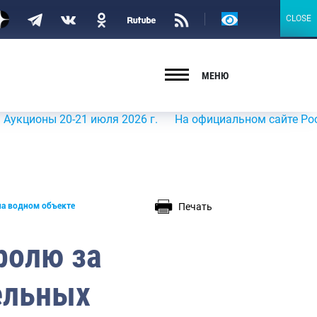
Версия
CLOSE
CLOSE
для
слабовидящих
МЕНЮ
ны 20-21 июля 2026 г.
На официальном сайте Росрыболов
Печать
на водном объекте
ролю за
ельных