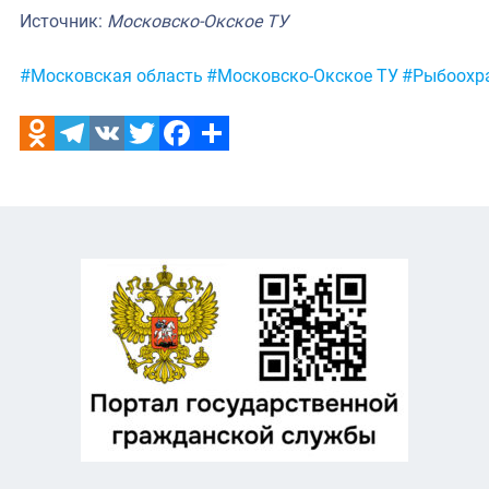
Источник:
Московско-Окское ТУ
Метки:
#Московская область
#Московско-Окское ТУ
#Рыбоохра
Odnoklassniki
Telegram
VK
Twitter
Facebook
Отправить