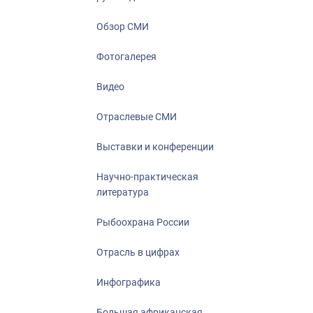
Отрасль в ци
Инфографика
Обзор СМИ
Большая афр
Фотогалерея
Укрепление д
ценностей
Видео
События в Ро
Отраслевые СМИ
Выставки и конференции
Научно-практическая
литература
Рыбоохрана России
Отрасль в цифрах
Инфографика
Большая африканская