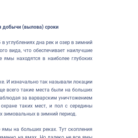
я добычи (вылова) сроки
в углублениях дна рек и озер в зимний
го вида, что обеспечивает наилучшие
е ямы находятся в наиболее глубоких
е. И изначально так называли локации
ще всего такие места были на больших
Наблюдая за варварским уничтожением
охране таких мест, и пол с середины
ах зимовальных в зимний период.
ямы на больших реках. Тут скопления
именно на ямах. Но далеко не все ямы