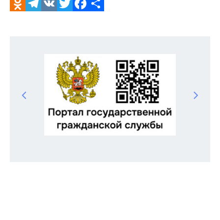
Odnoklassniki
Telegram
VK
Twitter
Facebook
Отправить