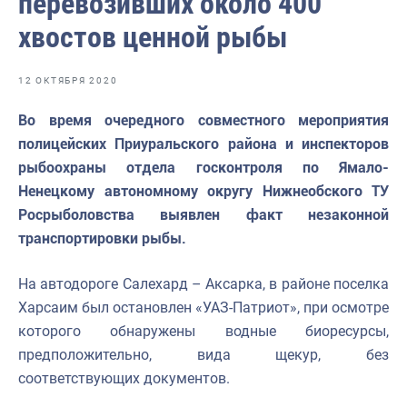
перевозивших около 400
Отраслевые СМИ
хвостов ценной рыбы
Выставки и конференции
Научно-практическая литература
12 ОКТЯБРЯ 2020
Рыбоохрана России
Во время очередного совместного мероприятия
полицейских Приуральского района и инспекторов
Отрасль в цифрах
рыбоохраны отдела госконтроля по Ямало-
Инфографика
Ненецкому автономному округу Нижнеобского ТУ
Росрыболовства выявлен факт незаконной
Большая африканская экспедиция
транспортировки рыбы.
Укрепление духовно-нравственных ценностей
На автодороге Салехард – Аксарка, в районе поселка
События в России и мире
Харсаим был остановлен «УАЗ-Патриот», при осмотре
которого обнаружены водные биоресурсы,
предположительно, вида щекур, без
соответствующих документов.