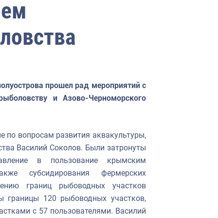
ием
ловства
 полуострова прошел рад мероприятий с
рыболовству и Азово-Черноморского
е по вопросам развития аквакультуры,
ства Василий Соколов. Были затронуты
авление в пользование крымским
акже субсидирования фермерских
лению границ рыбоводных участков
ы границы 120 рыбоводных участков,
стками с 57 пользователями. Василий