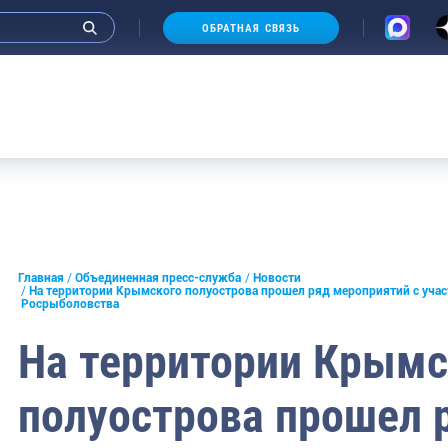
ОБРАТНАЯ СВЯЗЬ
Аукцион
и интервью руководства
Главная
Объединенная пресс-служба
Новости
На территории Крымского полуострова прошел ряд мероприятий с уча
Росрыболовства
СМИ
На территории Крымс
конференции
ическая литература
полуострова прошел 
России