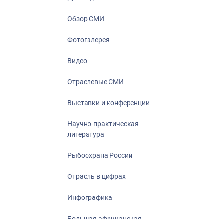
Отрасль в ци
Инфографика
Обзор СМИ
Большая афр
Фотогалерея
Укрепление д
ценностей
Видео
События в Ро
Отраслевые СМИ
Выставки и конференции
Научно-практическая
литература
Рыбоохрана России
Отрасль в цифрах
Инфографика
Большая африканская