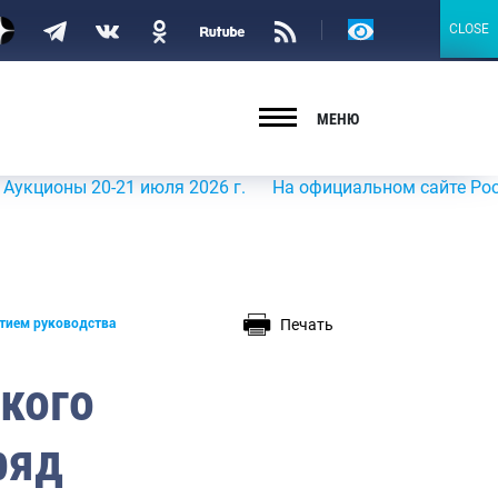
Версия
CLOSE
CLOSE
для
слабовидящих
МЕНЮ
ы 20-21 июля 2026 г.
На официальном сайте Росрыболов
Печать
стием руководства
кого
ряд