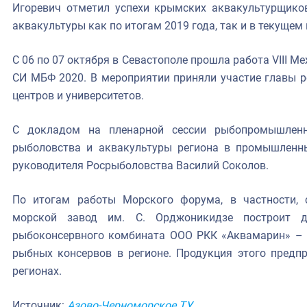
Игоревич отметил успехи крымских аквакультурщико
аквакультуры как по итогам 2019 года, так и в текущем 
С 06 по 07 октября в Севастополе прошла работа VIII 
СИ МБФ 2020. В мероприятии приняли участие главы р
центров и университетов.
С докладом на пленарной сессии рыбопромышленн
рыболовства и аквакультуры региона в промышленн
руководителя Росрыболовства Василий Соколов.
По итогам работы Морского форума, в частности, с
морской завод им. С. Орджоникидзе построит 
рыбоконсервного комбината ООО РКК «Аквамарин» – 
рыбных консервов в регионе. Продукция этого предпр
регионах.
Источник:
Азово-Черноморское ТУ